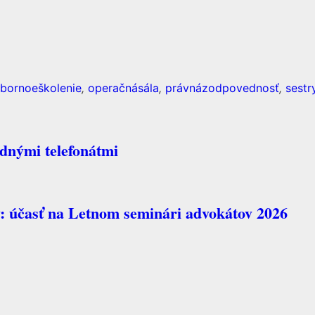
bornoeškolenie
,
operačnásála
,
právnázodpovednosť
,
sestr
odnými telefonátmi
y: účasť na Letnom seminári advokátov 2026