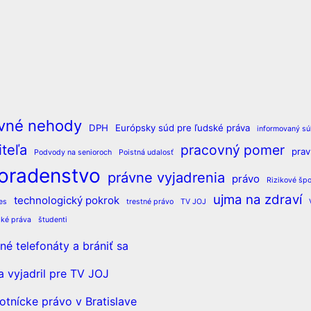
vné nehody
DPH
Európsky súd pre ľudské práva
informovaný sú
teľa
pracovný pomer
pra
Podvody na senioroch
Poistná udalosť
oradenstvo
právne vyjadrenia
právo
Rizikové špo
ujma na zdraví
technologický pokrok
es
trestné právo
TV JOJ
ské práva
študenti
é telefonáty a brániť sa
a vyjadril pre TV JOJ
otnícke právo v Bratislave