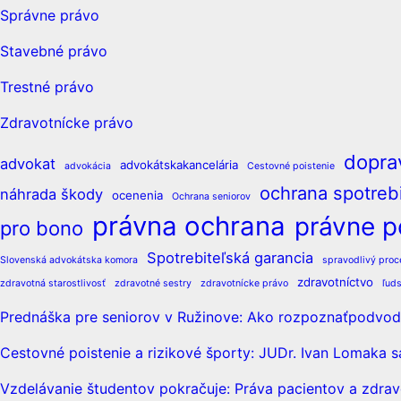
Správne právo
Stavebné právo
Trestné právo
Zdravotnícke právo
dopra
advokat
advokátskakancelária
advokácia
Cestovné poistenie
ochrana spotrebi
náhrada škody
ocenenia
Ochrana seniorov
právna ochrana
právne p
pro bono
Spotrebiteľská garancia
Slovenská advokátska komora
spravodlivý proc
zdravotníctvo
zdravotná starostlivosť
zdravotné sestry
zdravotnícke právo
ľud
Prednáška pre seniorov v Ružinove: Ako rozpoznaťpodvodn
Cestovné poistenie a rizikové športy: JUDr. Ivan Lomaka s
Vzdelávanie študentov pokračuje: Práva pacientov a zdrav