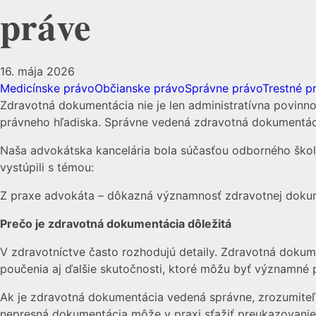
práve
16. mája 2026
Medicínske právo
Občianske právo
Správne právo
Trestné p
Zdravotná dokumentácia nie je len administratívna povinnos
právneho hľadiska. Správne vedená zdravotná dokumentácia
Naša advokátska kancelária bola súčasťou odborného škole
vystúpili s témou:
Z praxe advokáta – dôkazná významnosť zdravotnej doku
Prečo je zdravotná dokumentácia dôležitá
V zdravotníctve často rozhodujú detaily. Zdravotná dokum
poučenia aj ďalšie skutočnosti, ktoré môžu byť významné
Ak je zdravotná dokumentácia vedená správne, zrozumiteľ
nepresná dokumentácia môže v praxi sťažiť preukazovanie 