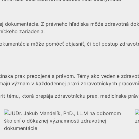
j dokumentácie. Z právneho hľadiska môže zdravotná doku
íckeho zariadenia.
okumentácia môže pomôcť objasniť, či bol postup zdravotn
icínska prax prepojená s právom. Témy ako vedenie zdravo
 majú význam v každodennej praxi zdravotníckych pracovní
riť tému, ktorá prepája zdravotnícku prax, medicínske pr