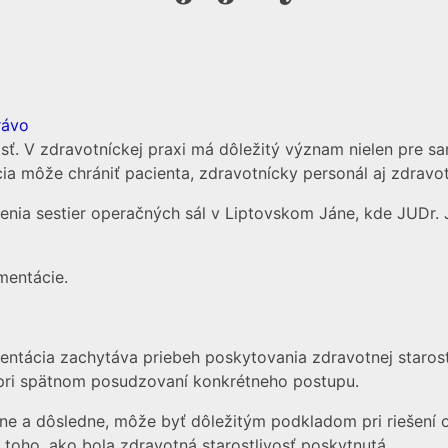
rávo
ť. V zdravotníckej praxi má dôležitý význam nielen pre sam
 môže chrániť pacienta, zdravotnícky personál aj zdravot
nia sestier operačných sál v Liptovskom Jáne, kde JUDr. 
mentácie.
entácia zachytáva priebeh poskytovania zdravotnej starost
 pri spätnom posudzovaní konkrétneho postupu.
ne a dôsledne, môže byť dôležitým podkladom pri riešení 
toho, ako bola zdravotná starostlivosť poskytnutá.