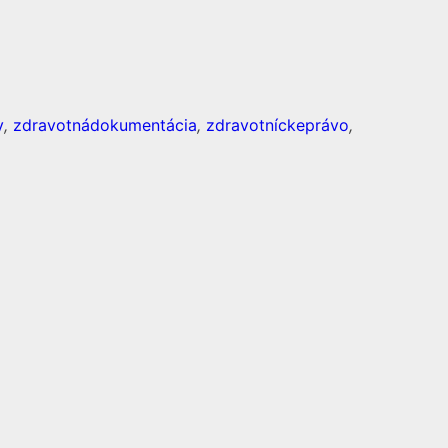
y
,
zdravotnádokumentácia
,
zdravotníckeprávo
,