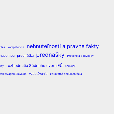
nehnuteľnosti a právne fakty
hlas
kompetencie
prednášky
vnapomoc
prednáška
Prevencia podvodov
rozhodnutia Súdneho dvora EÚ
rty
seminár
vzdelávanie
Volkswagen Slovakia
zdravotná dokumentácia