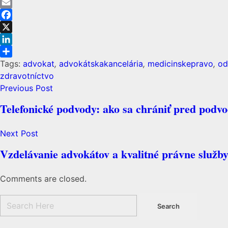
Email
Facebook
X
LinkedIn
Share
Tags:
advokat
,
advokátskakancelária
,
medicinskepravo
,
od
zdravotníctvo
Previous Post
Telefonické podvody: ako sa chrániť pred podv
Next Post
Vzdelávanie advokátov a kvalitné právne služb
Comments are closed.