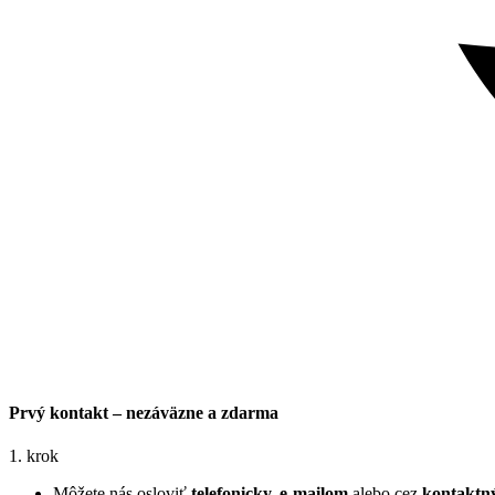
Prvý kontakt – nezáväzne a zdarma
1. krok
Môžete nás osloviť
telefonicky, e-mailom
alebo cez
kontaktn