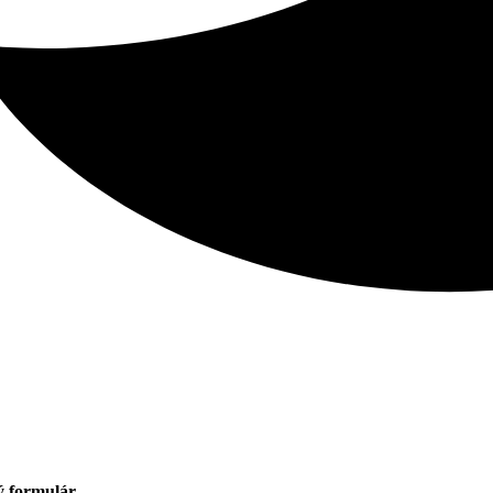
ý formulár
.