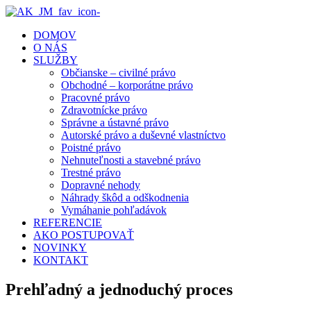
DOMOV
O NÁS
SLUŽBY
Občianske – civilné právo
Obchodné – korporátne právo
Pracovné právo
Zdravotnícke právo
Správne a ústavné právo
Autorské právo a duševné vlastníctvo
Poistné právo
Nehnuteľnosti a stavebné právo
Trestné právo
Dopravné nehody
Náhrady škôd a odškodnenia
Vymáhanie pohľadávok
REFERENCIE
AKO POSTUPOVAŤ
NOVINKY
KONTAKT
Prehľadný a jednoduchý proces