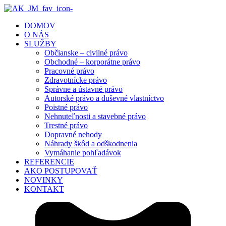
DOMOV
O NÁS
SLUŽBY
Občianske – civilné právo
Obchodné – korporátne právo
Pracovné právo
Zdravotnícke právo
Správne a ústavné právo
Autorské právo a duševné vlastníctvo
Poistné právo
Nehnuteľnosti a stavebné právo
Trestné právo
Dopravné nehody
Náhrady škôd a odškodnenia
Vymáhanie pohľadávok
REFERENCIE
AKO POSTUPOVAŤ
NOVINKY
KONTAKT