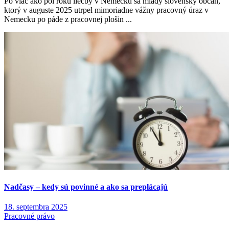
Po viac ako pol roku liečby v Nemecku sa mladý slovenský občan,
ktorý v auguste 2025 utrpel mimoriadne vážny pracovný úraz v
Nemecku po páde z pracovnej plošin ...
Nadčasy – kedy sú povinné a ako sa preplácajú
18. septembra 2025
Pracovné právo