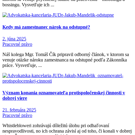
bossingu. Vysvetľuje ich ...
Kedy má zamestnanec nárok na odstupné?
2. júna 2025
Pracovné právo
Náš kolega Mgr. Tomáš Čík pripravil odborný článok, v ktorom sa
venuje otázke nároku zamestnanca na odstupné podľa Zákonníka
práce. Vysvetľuje, ...
Význam konania oznamovateľa protispoločenskej činnosti v
dobrej viere
21. februára 2025
Pracovné právo
Whistlebloweri zohrávajú dôležitú úlohu pri odhaľovaní
nespravodlivosti, no ich ochrana závisí aj od toho, či konali v dobrej