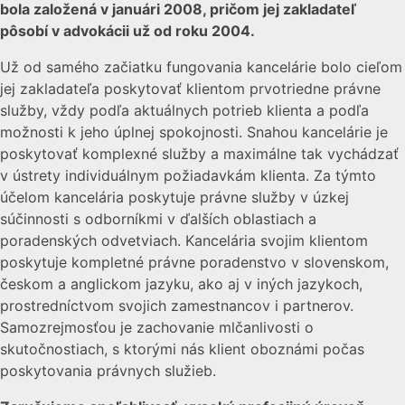
bola založená v januári 2008, pričom jej zakladateľ
pôsobí v advokácii už od roku 2004.
Už od samého začiatku fungovania kancelárie bolo cieľom
jej zakladateľa poskytovať klientom prvotriedne právne
služby, vždy podľa aktuálnych potrieb klienta a podľa
možnosti k jeho úplnej spokojnosti. Snahou kancelárie je
poskytovať komplexné služby a maximálne tak vychádzať
v ústrety individuálnym požiadavkám klienta. Za týmto
účelom kancelária poskytuje právne služby v úzkej
súčinnosti s odborníkmi v ďalších oblastiach a
poradenských odvetviach. Kancelária svojim klientom
poskytuje kompletné právne poradenstvo v slovenskom,
českom a anglickom jazyku, ako aj v iných jazykoch,
prostredníctvom svojich zamestnancov i partnerov.
Samozrejmosťou je zachovanie mlčanlivosti o
skutočnostiach, s ktorými nás klient oboznámi počas
poskytovania právnych služieb.