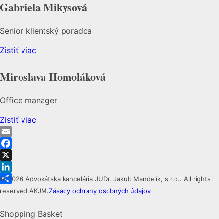
Gabriela Mikysová
Senior klientský poradca
Zistiť viac
Miroslava Homoláková
Office manager
Zistiť viac
Email
Facebook
X
LinkedIn
© 2026 Advokátska kancelária JUDr. Jakub Mandelík, s.r.o.. All rights
Share
reserved AKJM.
Zásady ochrany osobných údajov
Shopping Basket