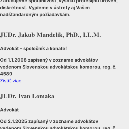
Zaručujeme spoľahlivosť, vysokú profesijnú úroveň,
diskrétnosť. Vyjdeme v ústrety aj Vašim
nadštandardným požiadavkám.
JUDr. Jakub Mandelík, PhD., LL.M.
Advokát – spoločník a konateľ
Od 1.1.2008 zapísaný v zozname advokátov
vedenom Slovenskou advokátskou komorou, reg. č.
4589
Zistiť viac
JUDr. Ivan Lomaka
Advokát
Od 2.1.2025 zapísaný v zozname advokátov
vedenom Slovenskou advokátskou komorou, reg. č.