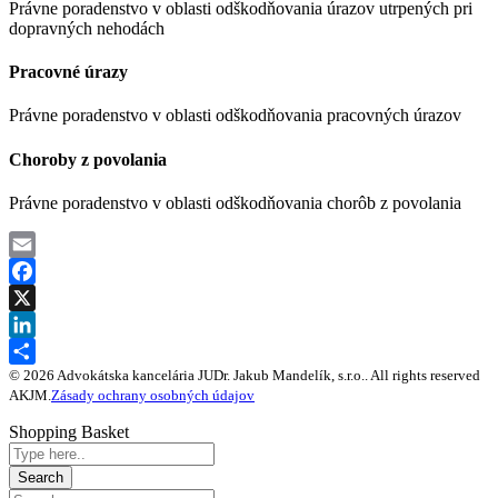
Právne poradenstvo v oblasti odškodňovania úrazov utrpených pri
dopravných nehodách
Pracovné úrazy
Právne poradenstvo v oblasti odškodňovania pracovných úrazov
Choroby z povolania
Právne poradenstvo v oblasti odškodňovania chorôb z povolania
Email
Facebook
X
LinkedIn
© 2026 Advokátska kancelária JUDr. Jakub Mandelík, s.r.o.. All rights reserved
Share
AKJM.
Zásady ochrany osobných údajov
Shopping Basket