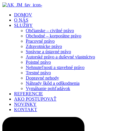
DOMOV
O NÁS
SLUŽBY
Občianske – civilné právo
Obchodné – korporátne právo
Pracovné právo
Zdravotnícke právo
Správne a ústavné právo
Autorské právo a duševné vlastníctvo
Poistné právo
Nehnuteľnosti a stavebné právo
Trestné právo
Dopravné nehody
Náhrady škôd a odškodnenia
Vymáhanie pohľadávok
REFERENCIE
AKO POSTUPOVAŤ
NOVINKY
KONTAKT