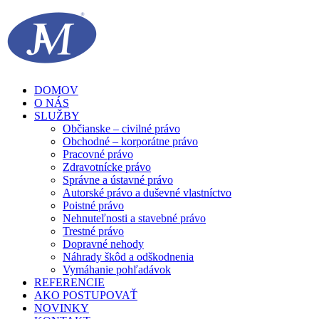
DOMOV
O NÁS
SLUŽBY
Občianske – civilné právo
Obchodné – korporátne právo
Pracovné právo
Zdravotnícke právo
Správne a ústavné právo
Autorské právo a duševné vlastníctvo
Poistné právo
Nehnuteľnosti a stavebné právo
Trestné právo
Dopravné nehody
Náhrady škôd a odškodnenia
Vymáhanie pohľadávok
REFERENCIE
AKO POSTUPOVAŤ
NOVINKY