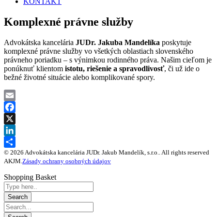
KONTAKT
Komplexné právne služby
Advokátska kancelária
JUDr. Jakuba Mandelíka
poskytuje
komplexné právne služby vo všetkých oblastiach slovenského
právneho poriadku – s výnimkou rodinného práva. Našim cieľom je
ponúknuť klientom
istotu, riešenie a spravodlivosť
, či už ide o
bežné životné situácie alebo komplikované spory.
Email
Facebook
X
LinkedIn
© 2026 Advokátska kancelária JUDr. Jakub Mandelík, s.r.o.. All rights reserved
Share
AKJM.
Zásady ochrany osobných údajov
Shopping Basket