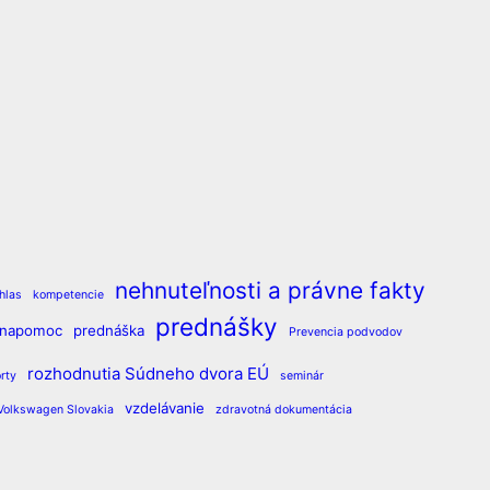
nehnuteľnosti a právne fakty
hlas
kompetencie
prednášky
vnapomoc
prednáška
Prevencia podvodov
rozhodnutia Súdneho dvora EÚ
rty
seminár
vzdelávanie
Volkswagen Slovakia
zdravotná dokumentácia