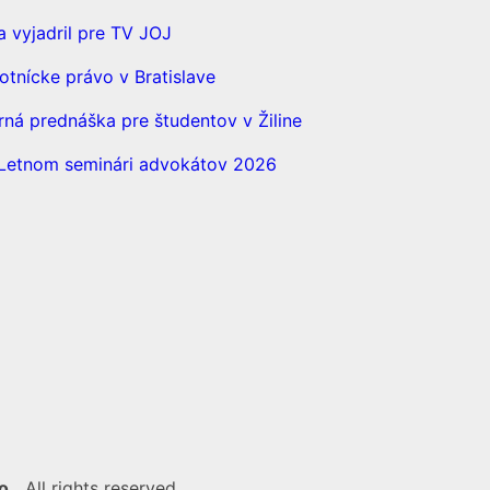
a vyjadril pre TV JOJ
otnícke právo v Bratislave
á prednáška pre študentov v Žiline
a Letnom seminári advokátov 2026
o..
All rights reserved.