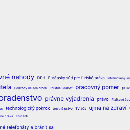
vné nehody
DPH
Európsky súd pre ľudské práva
informovaný sú
teľa
pracovný pomer
pra
Podvody na senioroch
Poistná udalosť
oradenstvo
právne vyjadrenia
právo
Rizikové špo
ujma na zdraví
technologický pokrok
es
trestné právo
TV JOJ
ské práva
študenti
é telefonáty a brániť sa