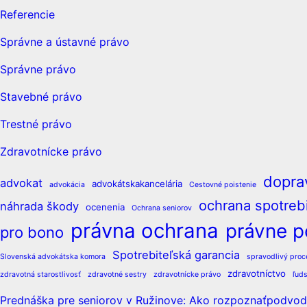
Referencie
Správne a ústavné právo
Správne právo
Stavebné právo
Trestné právo
Zdravotnícke právo
dopra
advokat
advokátskakancelária
advokácia
Cestovné poistenie
ochrana spotrebi
náhrada škody
ocenenia
Ochrana seniorov
právna ochrana
právne p
pro bono
Spotrebiteľská garancia
Slovenská advokátska komora
spravodlivý proc
zdravotníctvo
zdravotná starostlivosť
zdravotné sestry
zdravotnícke právo
ľud
Prednáška pre seniorov v Ružinove: Ako rozpoznaťpodvodn