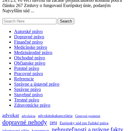
241/23, vo veci návrhu na začatie prejudiciálneho konania podľa
článku 267 Zmluvy o fungovaní Európskej únie, podaným
Najvyšším súd ...
Autorské právo
Dopravné právo
Finančné právo
Medicínske právo
Medzinárodné právo
Obchodné právo
Občianske právo
Poistné právo
Pracovné právo
Referencie
Správne a ústavné právo
Správne právo
Stavebné právo
Trestné právo
Zdravotnícke právo
advokat
advokátskakancelária
advokácia
Cestovné poistenie
dopravné nehody
DPH
Európsky súd pre ľudské práva
nehnuteľnosti a právne fakty
informovaný súhlas
kompetencie