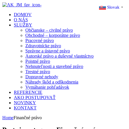
Slovak
▼
DOMOV
O NÁS
SLUŽBY
Občianske – civilné právo
Obchodné – korporátne právo
Pracovné právo
Zdravotnícke právo
Správne a ústavné právo
Autorské právo a duševné vlastníctvo
Poistné právo
Nehnuteľnosti a stavebné právo
Trestné právo
Dopravné nehody
Náhrady škôd a odškodnenia
Vymáhanie pohľadávok
REFERENCIE
AKO POSTUPOVAŤ
NOVINKY
KONTAKT
Home
Finančné právo