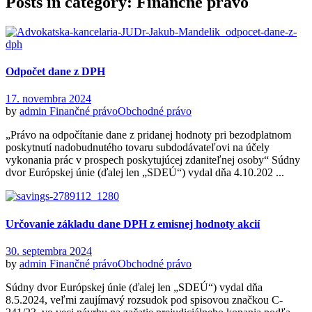
Posts in category: Finančné právo
Odpočet dane z DPH
17. novembra 2024
by
admin
Finančné právo
Obchodné právo
„Právo na odpočítanie dane z pridanej hodnoty pri bezodplatnom
poskytnutí nadobudnutého tovaru subdodávateľovi na účely
vykonania prác v prospech poskytujúcej zdaniteľnej osoby“ Súdny
dvor Európskej únie (ďalej len „SDEÚ“) vydal dňa 4.10.202 ...
Určovanie základu dane DPH z emisnej hodnoty akcií
30. septembra 2024
by
admin
Finančné právo
Obchodné právo
Súdny dvor Európskej únie (ďalej len „SDEÚ“) vydal dňa
8.5.2024, veľmi zaujímavý rozsudok pod spisovou značkou C-