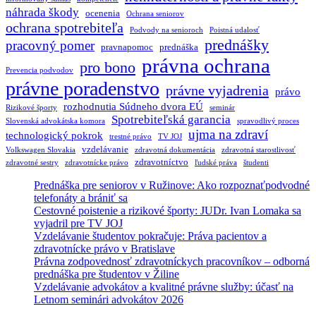
náhrada škody
ocenenia
Ochrana seniorov
ochrana spotrebiteľa
Podvody na senioroch
Poistná udalosť
prednášky
pracovný pomer
pravnapomoc
prednáška
právna ochrana
pro bono
Prevencia podvodov
právne poradenstvo
právne vyjadrenia
právo
rozhodnutia Súdneho dvora EÚ
Rizikové športy
seminár
Spotrebiteľská garancia
Slovenská advokátska komora
spravodlivý proces
ujma na zdraví
technologický pokrok
trestné právo
TV JOJ
vzdelávanie
Volkswagen Slovakia
zdravotná dokumentácia
zdravotná starostlivosť
zdravotníctvo
zdravotné sestry
zdravotnícke právo
ľudské práva
študenti
Prednáška pre seniorov v Ružinove: Ako rozpoznaťpodvodné
telefonáty a brániť sa
Cestovné poistenie a rizikové športy: JUDr. Ivan Lomaka sa
vyjadril pre TV JOJ
Vzdelávanie študentov pokračuje: Práva pacientov a
zdravotnícke právo v Bratislave
Právna zodpovednosť zdravotníckych pracovníkov – odborná
prednáška pre študentov v Žiline
Vzdelávanie advokátov a kvalitné právne služby: účasť na
Letnom seminári advokátov 2026