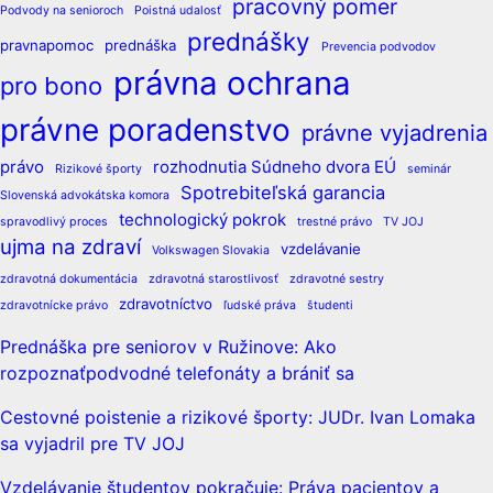
pracovný pomer
Podvody na senioroch
Poistná udalosť
prednášky
pravnapomoc
prednáška
Prevencia podvodov
právna ochrana
pro bono
právne poradenstvo
právne vyjadrenia
právo
rozhodnutia Súdneho dvora EÚ
Rizikové športy
seminár
Spotrebiteľská garancia
Slovenská advokátska komora
technologický pokrok
spravodlivý proces
trestné právo
TV JOJ
ujma na zdraví
vzdelávanie
Volkswagen Slovakia
zdravotná dokumentácia
zdravotná starostlivosť
zdravotné sestry
zdravotníctvo
zdravotnícke právo
ľudské práva
študenti
Prednáška pre seniorov v Ružinove: Ako
rozpoznaťpodvodné telefonáty a brániť sa
Cestovné poistenie a rizikové športy: JUDr. Ivan Lomaka
sa vyjadril pre TV JOJ
Vzdelávanie študentov pokračuje: Práva pacientov a