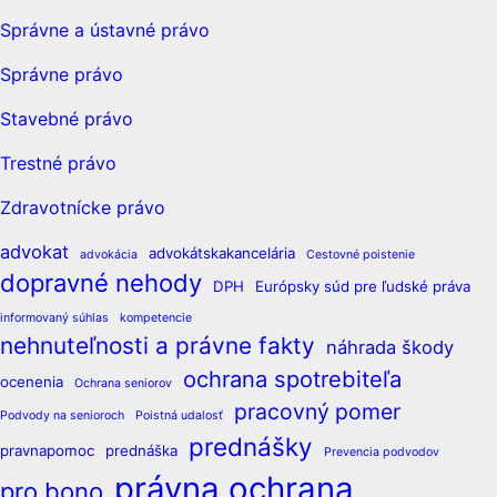
Správne a ústavné právo
Správne právo
Stavebné právo
Trestné právo
Zdravotnícke právo
advokat
advokátskakancelária
advokácia
Cestovné poistenie
dopravné nehody
DPH
Európsky súd pre ľudské práva
informovaný súhlas
kompetencie
nehnuteľnosti a právne fakty
náhrada škody
ochrana spotrebiteľa
ocenenia
Ochrana seniorov
pracovný pomer
Podvody na senioroch
Poistná udalosť
prednášky
pravnapomoc
prednáška
Prevencia podvodov
právna ochrana
pro bono