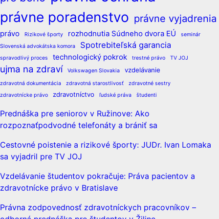
právne poradenstvo
právne vyjadrenia
právo
rozhodnutia Súdneho dvora EÚ
Rizikové športy
seminár
Spotrebiteľská garancia
Slovenská advokátska komora
technologický pokrok
spravodlivý proces
trestné právo
TV JOJ
ujma na zdraví
vzdelávanie
Volkswagen Slovakia
zdravotná dokumentácia
zdravotná starostlivosť
zdravotné sestry
zdravotníctvo
zdravotnícke právo
ľudské práva
študenti
Prednáška pre seniorov v Ružinove: Ako
rozpoznaťpodvodné telefonáty a brániť sa
Cestovné poistenie a rizikové športy: JUDr. Ivan Lomaka
sa vyjadril pre TV JOJ
Vzdelávanie študentov pokračuje: Práva pacientov a
zdravotnícke právo v Bratislave
Právna zodpovednosť zdravotníckych pracovníkov –
odborná prednáška pre študentov v Žiline