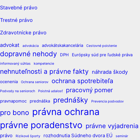
Stavebné právo
Trestné právo
Zdravotnícke právo
advokat
advokátskakancelária
advokácia
Cestovné poistenie
dopravné nehody
DPH
Európsky súd pre ľudské práva
informovaný súhlas
kompetencie
nehnuteľnosti a právne fakty
náhrada škody
ochrana spotrebiteľa
ocenenia
Ochrana seniorov
pracovný pomer
Podvody na senioroch
Poistná udalosť
prednášky
pravnapomoc
prednáška
Prevencia podvodov
právna ochrana
pro bono
právne poradenstvo
právne vyjadrenia
právo
rozhodnutia Súdneho dvora EÚ
Rizikové športy
seminár