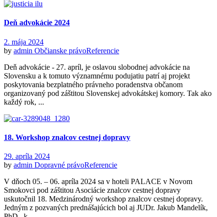
Deň advokácie 2024
2. mája 2024
by
admin
Občianske právo
Referencie
Deň advokácie - 27. apríl, je oslavou slobodnej advokácie na
Slovensku a k tomuto významnému podujatiu patrí aj projekt
poskytovania bezplatného právneho poradenstva občanom
organizovaný pod záštitou Slovenskej advokátskej komory. Tak ako
každý rok, ...
18. Workshop znalcov cestnej dopravy
29. apríla 2024
by
admin
Dopravné právo
Referencie
V dňoch 05. – 06. apríla 2024 sa v hoteli PALACE v Novom
Smokovci pod záštitou Asociácie znalcov cestnej dopravy
uskutočnil 18. Medzinárodný workshop znalcov cestnej dopravy.
Jedným z pozvaných prednášajúcich bol aj JUDr. Jakub Mandelík,
PhD., k ...