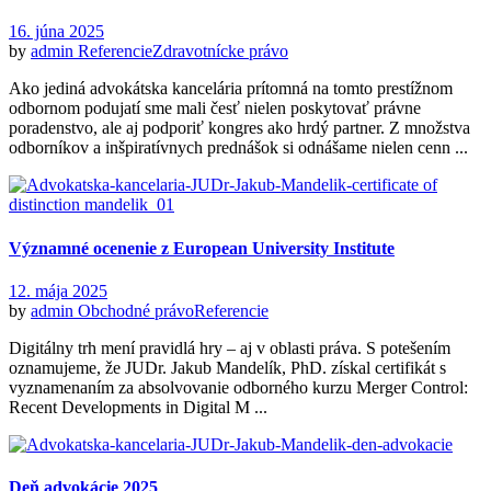
16. júna 2025
by
admin
Referencie
Zdravotnícke právo
Ako jediná advokátska kancelária prítomná na tomto prestížnom
odbornom podujatí sme mali česť nielen poskytovať právne
poradenstvo, ale aj podporiť kongres ako hrdý partner. Z množstva
odborníkov a inšpiratívnych prednášok si odnášame nielen cenn ...
Významné ocenenie z European University Institute
12. mája 2025
by
admin
Obchodné právo
Referencie
Digitálny trh mení pravidlá hry – aj v oblasti práva. S potešením
oznamujeme, že JUDr. Jakub Mandelík, PhD. získal certifikát s
vyznamenaním za absolvovanie odborného kurzu Merger Control:
Recent Developments in Digital M ...
Deň advokácie 2025