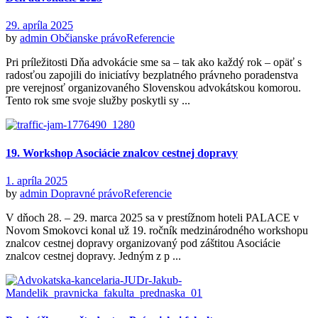
29. apríla 2025
by
admin
Občianske právo
Referencie
Pri príležitosti Dňa advokácie sme sa – tak ako každý rok – opäť s
radosťou zapojili do iniciatívy bezplatného právneho poradenstva
pre verejnosť organizovaného Slovenskou advokátskou komorou.
Tento rok sme svoje služby poskytli sy ...
19. Workshop Asociácie znalcov cestnej dopravy
1. apríla 2025
by
admin
Dopravné právo
Referencie
V dňoch 28. – 29. marca 2025 sa v prestížnom hoteli PALACE v
Novom Smokovci konal už 19. ročník medzinárodného workshopu
znalcov cestnej dopravy organizovaný pod záštitou Asociácie
znalcov cestnej dopravy. Jedným z p ...