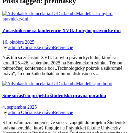
Posts tagged: prednášky
Zúčastnili sme sa konferencie XVII. Lubyho právnické dni
16. októbra 2025
by
admin
Občianske právo
Referencie
Náš tím sa zúčastnil XVII. Lubyho právnických dní, ktoré sa
konali 25.–26. septembra 2025 na Smolenickom zámku. Témou
tohtoročnej konferencie bol „Technologický pokrok a súkromné
právo“, čo umožnilo bohatú odbornú diskusiu o s ...
Sme súčasťou projektu študentská právna poradňa
4. septembra 2025
by
admin
Občianske právo
Referencie
S hrdosťou oznamujeme, že sme sa zapojili do projektu Študentská
právna poradňa, ktorý funguje na Právnickej fakulte Univerzity