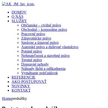
DOMOV
O NÁS
SLUŽBY
Občianske – civilné právo
Obchodné – korporátne právo
Pracovné právo
Zdravotnícke právo
Správne a ústavné právo
Autorské právo a duševné vlastníctvo
Poistné právo
Nehnuteľnosti a stavebné právo
Trestné právo
Dopravné nehody
Náhrady škôd a odškodnenia
Vymáhanie pohľadávok
REFERENCIE
AKO POSTUPOVAŤ
NOVINKY
KONTAKT
Home
prednášky