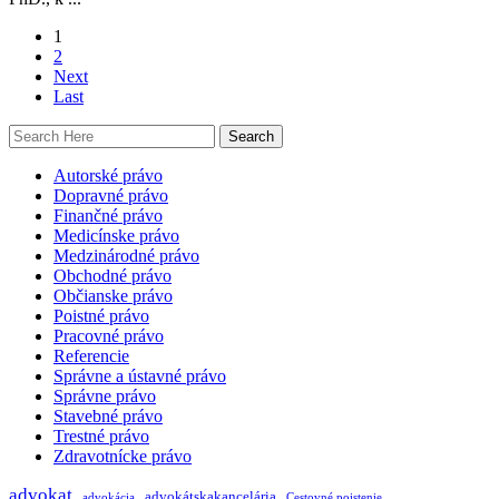
1
2
Next
Last
Autorské právo
Dopravné právo
Finančné právo
Medicínske právo
Medzinárodné právo
Obchodné právo
Občianske právo
Poistné právo
Pracovné právo
Referencie
Správne a ústavné právo
Správne právo
Stavebné právo
Trestné právo
Zdravotnícke právo
advokat
advokátskakancelária
advokácia
Cestovné poistenie