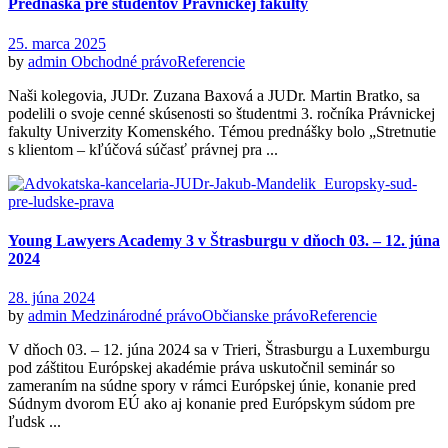
Prednáška pre študentov Právnickej fakulty
25. marca 2025
by
admin
Obchodné právo
Referencie
Naši kolegovia, JUDr. Zuzana Baxová a JUDr. Martin Bratko, sa
podelili o svoje cenné skúsenosti so študentmi 3. ročníka Právnickej
fakulty Univerzity Komenského. Témou prednášky bolo „Stretnutie
s klientom – kľúčová súčasť právnej pra ...
Young Lawyers Academy 3 v Štrasburgu v dňoch 03. – 12. júna
2024
28. júna 2024
by
admin
Medzinárodné právo
Občianske právo
Referencie
V dňoch 03. – 12. júna 2024 sa v Trieri, Štrasburgu a Luxemburgu
pod záštitou Európskej akadémie práva uskutočnil seminár so
zameraním na súdne spory v rámci Európskej únie, konanie pred
Súdnym dvorom EÚ ako aj konanie pred Európskym súdom pre
ľudsk ...