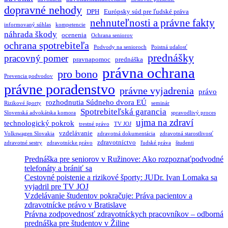
dopravné nehody
DPH
Európsky súd pre ľudské práva
nehnuteľnosti a právne fakty
informovaný súhlas
kompetencie
náhrada škody
ocenenia
Ochrana seniorov
ochrana spotrebiteľa
Podvody na senioroch
Poistná udalosť
prednášky
pracovný pomer
pravnapomoc
prednáška
právna ochrana
pro bono
Prevencia podvodov
právne poradenstvo
právne vyjadrenia
právo
rozhodnutia Súdneho dvora EÚ
Rizikové športy
seminár
Spotrebiteľská garancia
Slovenská advokátska komora
spravodlivý proces
ujma na zdraví
technologický pokrok
trestné právo
TV JOJ
vzdelávanie
Volkswagen Slovakia
zdravotná dokumentácia
zdravotná starostlivosť
zdravotníctvo
zdravotné sestry
zdravotnícke právo
ľudské práva
študenti
Prednáška pre seniorov v Ružinove: Ako rozpoznaťpodvodné
telefonáty a brániť sa
Cestovné poistenie a rizikové športy: JUDr. Ivan Lomaka sa
vyjadril pre TV JOJ
Vzdelávanie študentov pokračuje: Práva pacientov a
zdravotnícke právo v Bratislave
Právna zodpovednosť zdravotníckych pracovníkov – odborná
prednáška pre študentov v Žiline