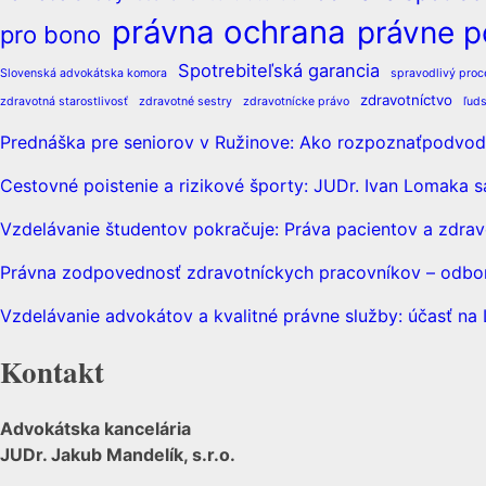
právna ochrana
právne p
pro bono
Spotrebiteľská garancia
Slovenská advokátska komora
spravodlivý proc
zdravotníctvo
zdravotná starostlivosť
zdravotné sestry
zdravotnícke právo
ľud
Prednáška pre seniorov v Ružinove: Ako rozpoznaťpodvodn
Cestovné poistenie a rizikové športy: JUDr. Ivan Lomaka s
Vzdelávanie študentov pokračuje: Práva pacientov a zdrav
Právna zodpovednosť zdravotníckych pracovníkov – odborn
Vzdelávanie advokátov a kvalitné právne služby: účasť n
Kontakt
Advokátska kancelária
JUDr. Jakub Mandelík, s.r.o.