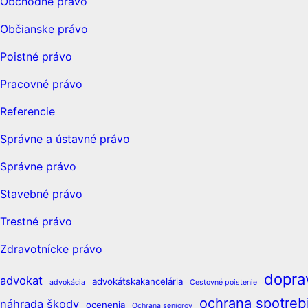
Obchodné právo
Občianske právo
Poistné právo
Pracovné právo
Referencie
Správne a ústavné právo
Správne právo
Stavebné právo
Trestné právo
Zdravotnícke právo
dopra
advokat
advokátskakancelária
advokácia
Cestovné poistenie
ochrana spotrebi
náhrada škody
ocenenia
Ochrana seniorov