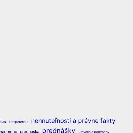
nehnuteľnosti a právne fakty
hlas
kompetencie
prednášky
vnapomoc
prednáška
Prevencia podvodov