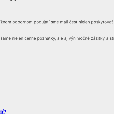
ížnom odbornom podujatí sme mali česť nielen poskytovať 
ame nielen cenné poznatky, ale aj výnimočné zážitky a stre
iť?