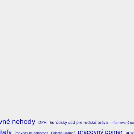
vné nehody
DPH
Európsky súd pre ľudské práva
informovaný sú
teľa
pracovný pomer
pra
Podvody na senioroch
Poistná udalosť