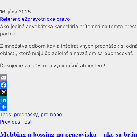
16. júna 2025
Referencie
Zdravotnícke právo
Ako jediná advokátska kancelária prítomná na tomto prest
partner.
Z množstva odborníkov a inšpiratívnych prednášok si odnáš
oblasti, ktoré majú čo zdieľať a navzájom sa obohacovať.
Ďakujeme za dôveru a výnimočnú atmosféru!
Email
Facebook
X
LinkedIn
Share
Tags:
prednášky
,
pro bono
Previous Post
Mobbing a bossing na pracovisku – ako sa brán