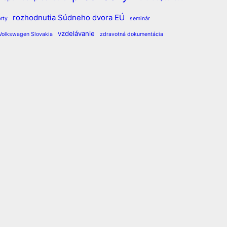
rozhodnutia Súdneho dvora EÚ
rty
seminár
vzdelávanie
Volkswagen Slovakia
zdravotná dokumentácia