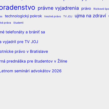
oradenstvo
právne vyjadrenia
právo
Rizikové špo
ujma na zdraví
technologický pokrok
es
trestné právo
TV JOJ
ské práva
študenti
é telefonáty a brániť sa
a vyjadril pre TV JOJ
otnícke právo v Bratislave
á prednáška pre študentov v Žiline
a Letnom seminári advokátov 2026