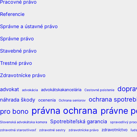
Pracovné právo
Referencie
Správne a ústavné právo
Správne právo
Stavebné právo
Trestné právo
Zdravotnícke právo
dopra
advokat
advokátskakancelária
advokácia
Cestovné poistenie
ochrana spotrebi
náhrada škody
ocenenia
Ochrana seniorov
právna ochrana
právne p
pro bono
Spotrebiteľská garancia
Slovenská advokátska komora
spravodlivý proc
zdravotníctvo
zdravotná starostlivosť
zdravotné sestry
zdravotnícke právo
ľud