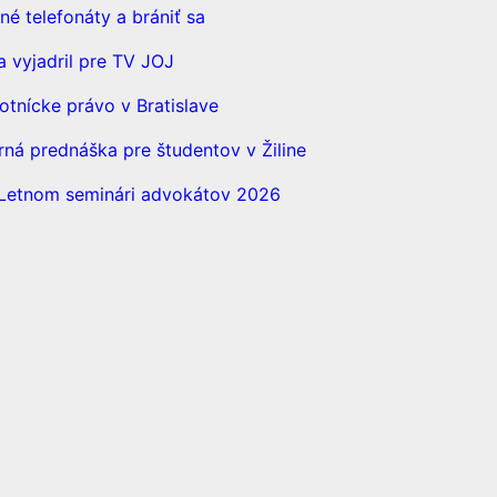
é telefonáty a brániť sa
a vyjadril pre TV JOJ
otnícke právo v Bratislave
á prednáška pre študentov v Žiline
a Letnom seminári advokátov 2026