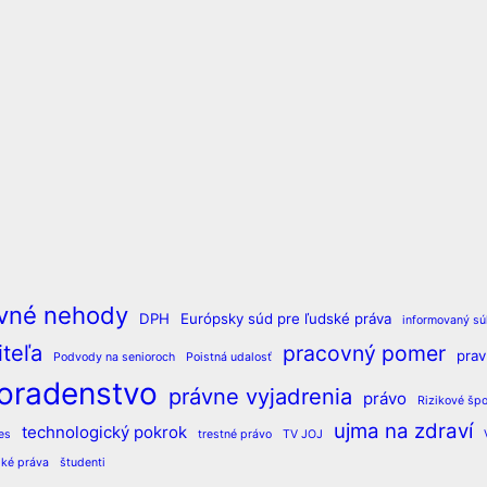
vné nehody
DPH
Európsky súd pre ľudské práva
informovaný sú
teľa
pracovný pomer
pra
Podvody na senioroch
Poistná udalosť
oradenstvo
právne vyjadrenia
právo
Rizikové špo
ujma na zdraví
technologický pokrok
es
trestné právo
TV JOJ
ské práva
študenti