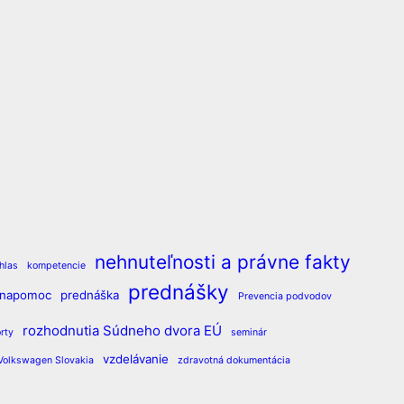
nehnuteľnosti a právne fakty
hlas
kompetencie
prednášky
vnapomoc
prednáška
Prevencia podvodov
rozhodnutia Súdneho dvora EÚ
rty
seminár
vzdelávanie
Volkswagen Slovakia
zdravotná dokumentácia