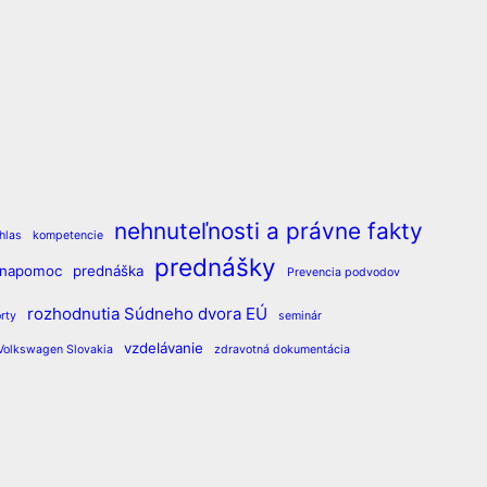
nehnuteľnosti a právne fakty
hlas
kompetencie
prednášky
vnapomoc
prednáška
Prevencia podvodov
rozhodnutia Súdneho dvora EÚ
rty
seminár
vzdelávanie
Volkswagen Slovakia
zdravotná dokumentácia